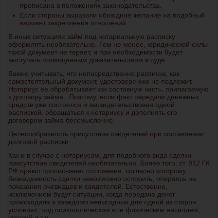
прописана в положениях законодательства.
Если стороны выразили обоюдное желание на подобный
вариант закрепления отношений.
В иных ситуациях займ под нотариальную расписку
оформлять необязательно. Тем не менее, юридической силы
такой документ не теряет, и при необходимости будет
выступать полноценным доказательством в суде.
Важно учитывать, что непосредственно расписка, как
самостоятельный документ, удостоверению не подлежит.
Нотариус ее обрабатывает как составную часть, прилагаемую
к договору займа. Поэтому, если факт передачи денежных
средств уже состоялся и засвидетельствован одной
распиской, обращаться к нотариусу и дополнять его
договором займа бессмысленно.
Целесообразность присутствия свидетелей при составлении
долговой расписки
Как и в случае с нотариусом, для подобного вида сделки
присутствие свидетелей необязательно. Более того, ст. 812 ГК
РФ прямо прописывает положения, согласно которому
безнадежность сделки невозможно оспорить, опираясь на
показания очевидцев и свидетелей. Естественно,
исключением будут ситуации, когда передача денег
происходила в заведомо невыгодных для одной из сторон
условиях, под психологическим или физическим насилием,
угрозой и т.д.