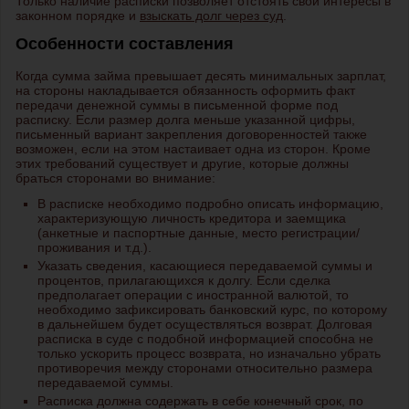
Только наличие расписки позволяет отстоять свои интересы в
законном порядке и
взыскать долг через суд
.
Особенности составления
Когда сумма займа превышает десять минимальных зарплат,
на стороны накладывается обязанность оформить факт
передачи денежной суммы в письменной форме под
расписку. Если размер долга меньше указанной цифры,
письменный вариант закрепления договоренностей также
возможен, если на этом настаивает одна из сторон. Кроме
этих требований существует и другие, которые должны
браться сторонами во внимание:
В расписке необходимо подробно описать информацию,
характеризующую личность кредитора и заемщика
(анкетные и паспортные данные, место регистрации/
проживания и т.д.).
Указать сведения, касающиеся передаваемой суммы и
процентов, прилагающихся к долгу. Если сделка
предполагает операции с иностранной валютой, то
необходимо зафиксировать банковский курс, по которому
в дальнейшем будет осуществляться возврат. Долговая
расписка в суде с подобной информацией способна не
только ускорить процесс возврата, но изначально убрать
противоречия между сторонами относительно размера
передаваемой суммы.
Расписка должна содержать в себе конечный срок, по