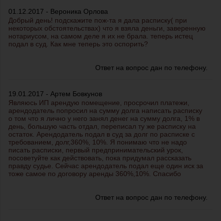
01.12.2017 - Вероника Орлова
Добрый день! подскажите пож-та я дала расписку( при
некоторых обстоятельствах) что я взяла деньги, заверенную
нотариусом, на самом деле я их не брала. теперь истец
подал в суд. Как мне теперь это оспорить?
Ответ на вопрос дан по телефону.
19.01.2017 - Артем Бовкунов
Являюсь ИП арендую помещение, просрочил платежи,
арендодатель попросил на сумму долга написать расписку
о том что я лично у него занял денег на сумму долга, 1% в
день, большую часть отдал, переписал ту же расписку на
остаток. Арендодатель подал в суд за долг по расписке с
требованием, долг,360%, 10%. Я понимаю что не надо
писать расписки, первый предпринимательский урок,
посоветуйте как действовать, пока придумал рассказать
правду судье. Сейчас арендодатель подал еще один иск за
тоже самое по договору аренды 360%,10%. Спасибо
Ответ на вопрос дан по телефону.