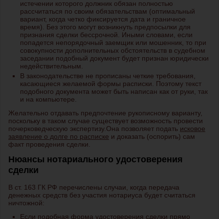
истечении которого должник обязан полностью
рассчитаться по своим обязательствам (оптимальный
вариант, когда четко фиксируется дата и граничное
время). Без этого могут возникнуть предпосылки для
признания сделки бессрочной. Иными словами, если
попадется непорядочный заемщик или мошенник, то при
совокупности дополнительных обстоятельств в судебном
заседании подобный документ будет признан юридически
недействительным.
В законодательстве не прописаны четкие требования,
касающиеся желаемой формы расписки. Поэтому текст
подобного документа может быть написан как от руки, так
и на компьютере.
Желательно отдавать предпочтение рукописному варианту,
поскольку в таком случае существует возможность провести
почерковедческую экспертизу.Она позволяет подать
исковое
заявление о долге по расписке
и доказать (оспорить) сам
факт проведения сделки.
Нюансы нотариального удостоверения
сделки
В ст. 163 ГК РФ перечислены случаи, когда передача
денежных средств без участия нотариуса будет считаться
ничтожной:
Если подобная форма удостоверения сделки прямо