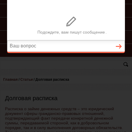
ПОДГОТОВКА ИСКА
ПОДАЧА ИСКА
ПРОЦЕСС ПО ИСКУ
КОНСУЛЬТАЦИЯ ЮРИСТА
Главная
/
Статьи
/
Долговая расписка
Долговая расписка
Расписка о займе денежных средств – это юридический
документ сферы гражданско-правовых отношений,
подтверждающий факт передачи конкретной денежной
суммы, передаваемой стороной, как в добровольном
порядке, так и в силу выполнения договорных обязательств.