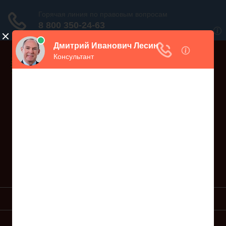
Дежурный юрист, звоните!
938-86-71
Москва и МО
(499)
467-34-68
СПб и ЛО
(812)
Все регионы
8 800 350-24-63
УСЛУГИ ЮРИСТА
ОБРАЗЦЫ ИСКОВ