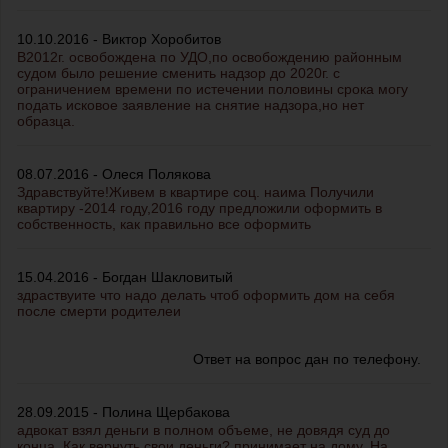
10.10.2016 - Виктор Хоробитов
В2012г. освобождена по УДО,по освобождению районным
судом было решение сменить надзор до 2020г. с
ограничением времени по истечении половины срока могу
подать исковое заявление на снятие надзора,но нет
образца.
08.07.2016 - Олеся Полякова
Здравствуйте!Живем в квартире соц. наима Получили
квартиру -2014 году,2016 году предложили оформить в
собственность, как правильно все оформить
15.04.2016 - Богдан Шакловитый
здраствуите что надо делать чтоб оформить дом на себя
после смерти родителеи
Ответ на вопрос дан по телефону.
28.09.2015 - Полина Щербакова
адвокат взял деньги в полном объеме, не довядя суд до
конца. Как вернуть свои деньги? принимает на дому, На