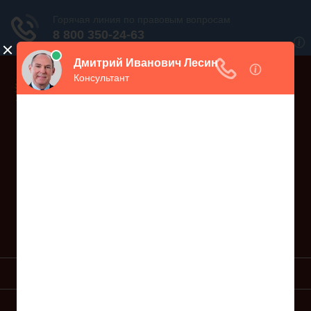
Дежурный юрист, звоните!
938-86-71
Москва и МО
(499)
467-34-68
СПб и ЛО
(812)
Все регионы
8 800 350-24-63
УСЛУГИ ЮРИСТА
ОБРАЗЦЫ ИСКОВ