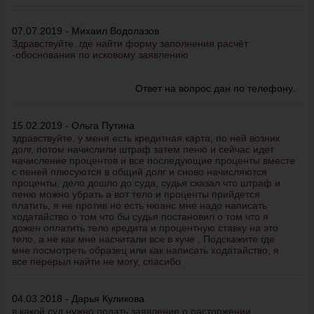
07.07.2019 - Михаил Водолазов
Здравствуйте. где найти форму заполнения расчёт
-обоснования по исковому заявлению
Ответ на вопрос дан по телефону.
15.02.2019 - Ольга Путина
здравствуйте, у меня есть кредитная карта, по ней возник
долг, потом начислили штраф затем пеню и сейчас идет
начисление процентов и все последующие проценты вместе
с пеней плюсуются в общий долг и сново начисляются
проценты, дело дошло до суда, судья сказал что штраф и
пеню можно убрать а вот тело и проценты прийдется
платить, я не против но есть нюанс мне надо написать
ходатайство о том что бы судья постановил о том что я
дожен оплатить тело кредита и процентную ставку на это
тело, а не как мне насчитали все в куче . Подскажите где
мне посмотреть образец или как написать ходатайство, я
все перерыл найти не могу, спасибо
04.03.2018 - Дарья Куликова
в какой суд нужно подать заявление о расторжении