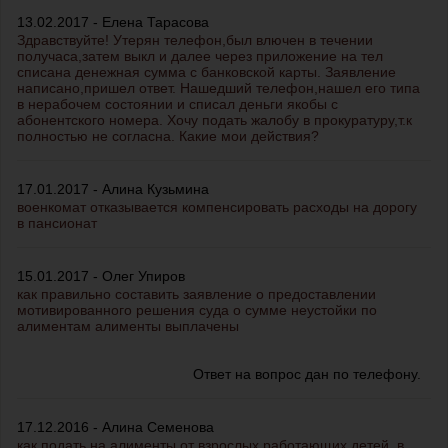
13.02.2017 - Елена Тарасова
Здравствуйте! Утерян телефон,был влючен в течении
получаса,затем выкл и далее через приложение на тел
списана денежная сумма с банковской карты. Заявление
написано,пришел ответ. Нашедший телефон,нашел его типа
в нерабочем состоянии и списал деньги якобы с
абонентского номера. Хочу подать жалобу в прокуратуру,т.к
полностью не согласна. Какие мои действия?
17.01.2017 - Алина Кузьмина
военкомат отказывается компенсировать расходы на дорогу
в пансионат
15.01.2017 - Олег Упиров
как правильно составить заявление о предоставлении
мотивированного решения суда о сумме неустойки по
алиментам алименты выплачены
Ответ на вопрос дан по телефону.
17.12.2016 - Алина Семенова
как подать на алименты от взрослых работающих детей, в