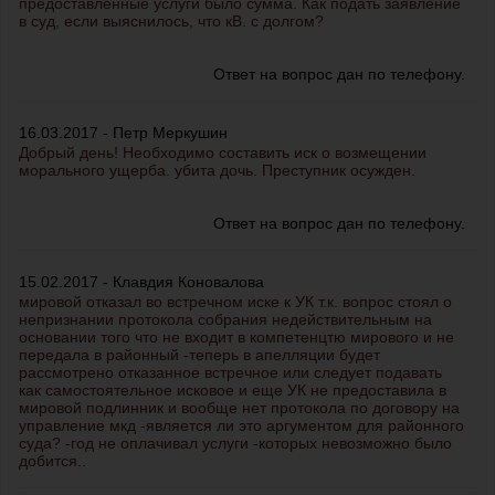
предоставленные услуги было сумма. Как подать заявление
в суд, если выяснилось, что кВ. с долгом?
Ответ на вопрос дан по телефону.
16.03.2017 - Петр Меркушин
Добрый день! Необходимо составить иск о возмещении
морального ущерба. убита дочь. Преступник осужден.
Ответ на вопрос дан по телефону.
15.02.2017 - Клавдия Коновалова
мировой отказал во встречном иске к УК т.к. вопрос стоял о
непризнании протокола собрания недействительным на
основании того что не входит в компетенцтю мирового и не
передала в районный -теперь в апелляции будет
рассмотрено отказанное встречное или следует подавать
как самостоятельное исковое и еще УК не предоставила в
мировой подлинник и вообще нет протокола по договору на
управление мкд -является ли это аргументом для районного
суда? -год не оплачивал услуги -которых невозможно было
добится..